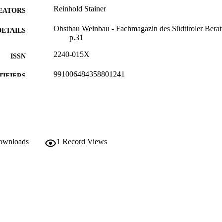
Reinhold Stainer
EATORS
Obstbau Weinbau - Fachmagazin des Südtiroler Beratu
DETAILS
p.31
2240-015X
ISSN
991006484358801241
TIFIERS
Institute for Fruit Growing and Viticulture
C UNIT
German
NGUAGE
Journal article
E TYPE
downloads
1
Record Views