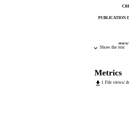
CR
PUBLICATION 
IDEN
Show the rest
ACADEMI
LA
Metrics
RESOURC
1
File views/ 