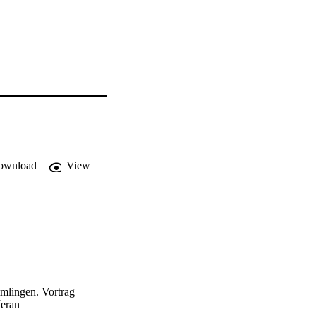
ownload
View
mlingen. Vortrag
Meran