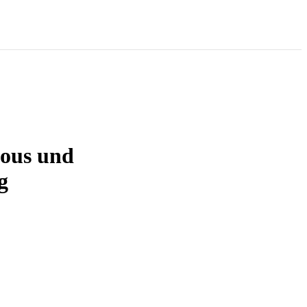
ious und
g