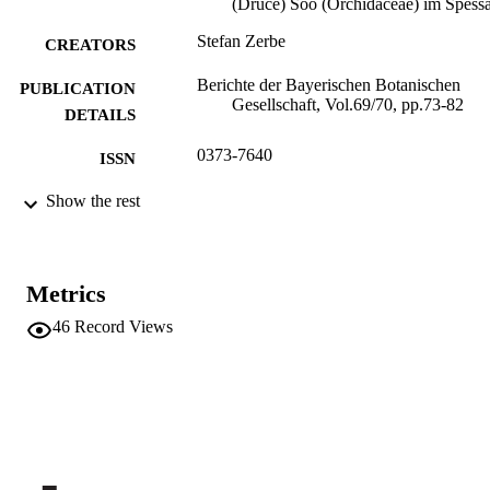
(Druce) Soó (Orchidaceae) im Spessa
Stefan Zerbe
CREATORS
Berichte der Bayerischen Botanischen
PUBLICATION
Gesellschaft, Vol.69/70, pp.73-82
DETAILS
0373-7640
ISSN
69/70
Show the rest
SERIES /
VOLUME
(UNIBZ)1170140
IDENTIFIERS
991005772826801241
Metrics
Faculty of Science and Technology
46
Record Views
ACADEMIC
UNIT
German
LANGUAGE
Journal article
RESOURCE
TYPE