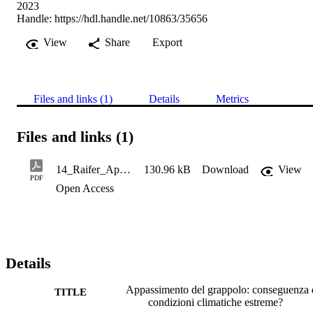
2023
Handle:
https://hdl.handle.net/10863/35656
View
Share
Export
Files and links (1)
Details
Metrics
Files and links (1)
14_Raifer_Appassimento del grappolofv_3_2023_lowres
130.96 kB
Download
View
PDF
Open Access
Details
Appassimento del grappolo: conseguenza 
TITLE
condizioni climatiche estreme?