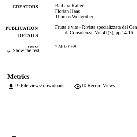
Barbara Raifer
CREATORS
Florian Haas
Thomas Weitgruber
Frutta e vite - Rivista specializzata del Cen
PUBLICATION
di Consulenza, Vol.47(3), pp.14-16
DETAILS
2240-0168
ISSN
Show the rest
991006590593201241
IDENTIFIERS
Institute for Fruit Growing and Viticulture
ACADEMIC
Metrics
UNIT
19
File views/ downloads
10
Record Views
Italian
LANGUAGE
Journal article
RESOURCE
TYPE