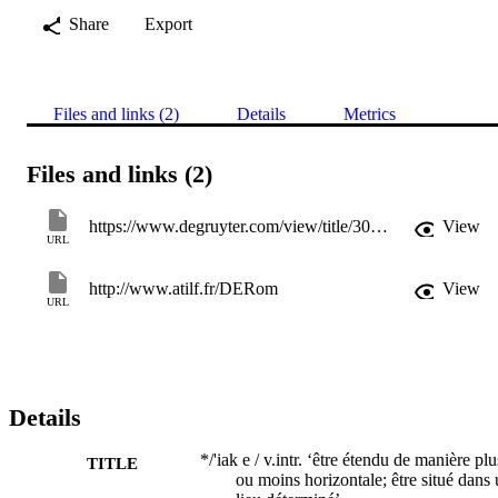
Share
Export
Files and links (2)
Details
Metrics
Files and links (2)
https://www.degruyter.com/view/title/301473
View
URL
http://www.atilf.fr/DERom
View
URL
Details
*/'iak e / v.intr. ‘être étendu de manière plu
TITLE
ou moins horizontale; être situé dans