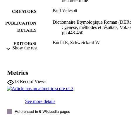
lieu déterminé’
Paul Videsott
CREATORS
Dictionnaire Étymologique Roman (DÉR
PUBLICATION
: genèse, méthodes et résultats, Vol.3
DETAILS
pp.448-450
Buchi E, Schweickard W
EDITOR(S)
Show the rest
9783110312447
ISBN
9783110394863
EISBN
Metrics
0084-5396
ISSN
18
Record Views
Beihefte zur Zeitschrift für romanische
SERIES /
Philologie
VOLUME
381
See more details
de Gruyter
PUBLISHER
Referenced in
6
Wikipedia pages
Berlin
3
NUMBER OF