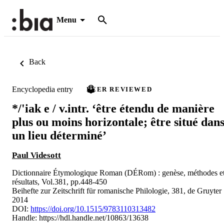
Menu
Back
Encyclopedia entry
PEER REVIEWED
*/'iak e / v.intr. ‘être étendu de manière
plus ou moins horizontale; être situé dan
un lieu déterminé’
Paul Videsott
Dictionnaire Étymologique Roman (DÉRom) : genèse, méthodes e
résultats, Vol.381, pp.448-450
Beihefte zur Zeitschrift für romanische Philologie, 381, de Gruyter
2014
DOI:
https://doi.org/10.1515/9783110313482
Handle:
https://hdl.handle.net/10863/13638