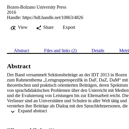
Bozen-Bolzano University Press
2016
Handle:
https://hdl.handle.net/10863/4826
View
Share
Export
Abstract
Files and links (2)
Details
Metri
Abstract
Der Band versammelt Sektionsbeiträge an der IDT 2013 in Bozen 
zum Rahmenthema „Lerngruppenspezifik in DaF, DaZ, DaM“ mit 
theoretischen und praktisch orientierten Beiträgen, deren Spektrum 
von sprachdidaktischen Problemen über den Unterricht mit Medien 
und die Evaluierung von Leistungen bis zur Elternarbeit reicht. Die 
Verfasser sind an Universitäten und Schulen in aller Welt tätig und 
verstehen ihre Beiträge als Dialog mit den Sprachlehrpersonen, die 
 Expand abstract 
in einem Umfeld gesteigerter Ansprüche und wachsender Anzahl 
von Interessenten für Deutsch weltweit nach neuen Impulsen für 
ihre Tätigkeit suchen.