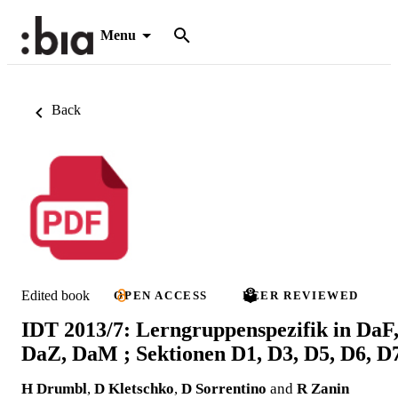
Menu
Back
Edited book
OPEN ACCESS
PEER REVIEWED
IDT 2013/7: Lerngruppenspezifik in DaF
DaZ, DaM ; Sektionen D1, D3, D5, D6, D
H Drumbl
,
D Kletschko
,
D Sorrentino
and
R Zanin