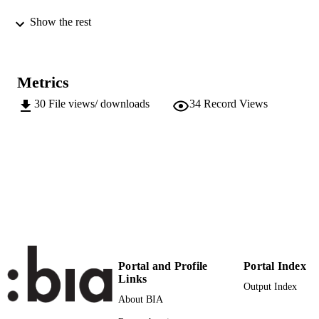
Show the rest
368
NUMBER OF
PAGES
978-88-6046-091-2
IDENTIFIERS
Metrics
(UNIBZ)25893336
991005773205701241
30
File views/ downloads
34
Record Views
Faculty of Education
ACADEMIC
Faculty of Education
UNIT
German
LANGUAGE
Edited book
RESOURCE
TYPE
Drumbl H, Kletschko D, Sorrentino D, Za
AUTHOR
R
NAMES STRING
Portal and Profile
Portal Index
Links
Output Index
About BIA