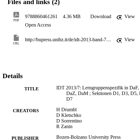
Files and links (2)
9788860461261
4.36 MB
Download
View
PDF
Open Access
http://bupress.unibz.it/de/idt-2013-band-7.html
View
URL
Details
IDT 2013/7: Lerngruppenspezifik in DaF,
TITLE
DaZ, DaM ; Sektionen D1, D3, D5, 
D7
H Drumbl
CREATORS
D Kletschko
D Sorrentino
R Zanin
Bozen-Bolzano University Press
PUBLISHER