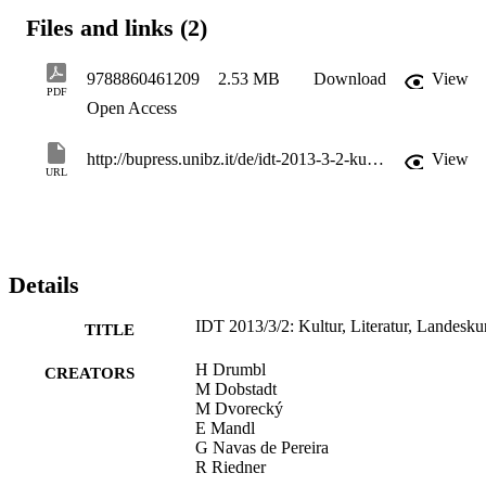
literarischer Ausdrucksformen als Lernanlass für Deutsch als 
Files and links (2)
Fremdsprache.

Die Verfasser sind an Universitäten und Schulen in aller Welt tätig 
und verstehen ihre Beiträge als Dialog mit den Sprachlehrpersonen,
9788860461209
2.53 MB
Download
View
die in einem Umfeld gesteigerter Ansprüche und wachsender 
PDF
Open Access
Anzahl an Interessenten für Deutsch weltweit nach neuen Impulsen
für ihre Tätigkeit suchen.
http://bupress.unibz.it/de/idt-2013-3-2-kultur-literatur-landeskunde-2621.html
View
URL
Details
IDT 2013/3/2: Kultur, Literatur, Landesk
TITLE
H Drumbl
CREATORS
M Dobstadt
M Dvorecký
E Mandl
G Navas de Pereira
R Riedner