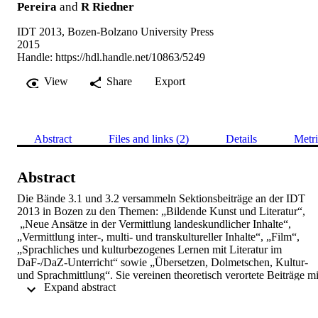
Pereira
and
R Riedner
IDT 2013, Bozen-Bolzano University Press
2015
Handle:
https://hdl.handle.net/10863/5249
View
Share
Export
Abstract
Files and links (2)
Details
Metri
Abstract
Die Bände 3.1 und 3.2 versammeln Sektionsbeiträge an der IDT 
2013 in Bozen zu den Themen: „Bildende Kunst und Literatur“, 
 „Neue Ansätze in der Vermittlung landeskundlicher Inhalte“, 
„Vermittlung inter-, multi- und transkultureller Inhalte“, „Film“, 
„Sprachliches und kulturbezogenes Lernen mit Literatur im 
DaF-/DaZ-Unterricht“ sowie „Übersetzen, Dolmetschen, Kultur- 
und Sprachmittlung“. Sie vereinen theoretisch verortete Beiträge mit
 Expand abstract 
praktisch orientierten Untersuchungen aus den unterschiedlichsten 
Lehr- und Lernsituationen.  Im Zentrum stehen Probleme 
sprachlicher Vermittlung von kulturellen Werten sowie die Nutzung