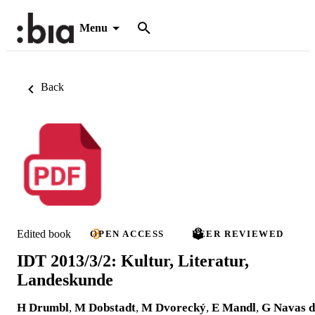
Menu
Back
Edited book
OPEN ACCESS
PEER REVIEWED
IDT 2013/3/2: Kultur, Literatur,
Landeskunde
H Drumbl
,
M Dobstadt
,
M Dvorecký
,
E Mandl
,
G Navas d