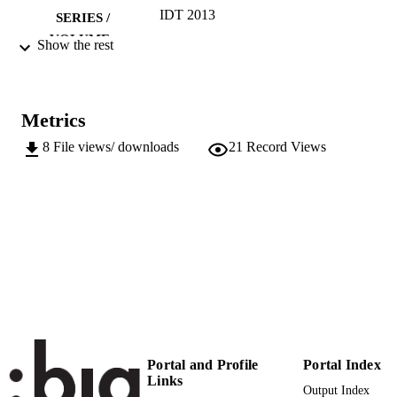
IDT 2013
SERIES /
VOLUME
Show the rest
Bozen-Bolzano University Press
PUBLISHER
308
NUMBER OF
Metrics
PAGES
8
File views/ downloads
21
Record Views
978-88-6046-083-7
IDENTIFIERS
(UNIBZ)25897882
991005773003501241
Faculty of Education
ACADEMIC
UNIT
German
LANGUAGE
Edited book
RESOURCE
TYPE
Portal and Profile
Portal Index
Drumbl H, Dobstadt M, Dvorecký M, Ma
AUTHOR
Links
E, Navas de Pereira G, Riedner R
Output Index