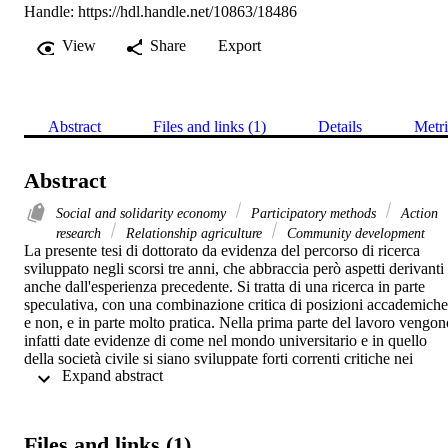
Handle:
https://hdl.handle.net/10863/18486
View
Share
Export
Abstract
Files and links (1)
Details
Metri
Abstract
Social and solidarity economy
Participatory methods
Action
research
Relationship agriculture
Community development
La presente tesi di dottorato da evidenza del percorso di ricerca 
sviluppato negli scorsi tre anni, che abbraccia però aspetti derivanti 
anche dall'esperienza precedente. Si tratta di una ricerca in parte 
speculativa, con una combinazione critica di posizioni accademiche 
e non, e in parte molto pratica. Nella prima parte del lavoro vengono
infatti date evidenze di come nel mondo universitario e in quello 
della società civile si siano sviluppate forti correnti critiche nei 
 Expand abstract 
confronti tanto del capitalismo globalizzato, quanto del patriarcato 
quale organizzazione sociale basata su gerarchia e sfruttamento. 
Proseguendo sono stati poi presentati gli studi legati al cambiamento
e all'innovazione sociale, entrambi potenziali strumenti per il 
Files and links (1)