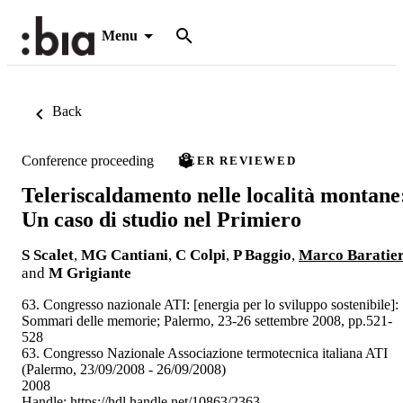
Menu
Back
Conference proceeding
PEER REVIEWED
Teleriscaldamento nelle località montane
Un caso di studio nel Primiero
S Scalet
,
MG Cantiani
,
C Colpi
,
P Baggio
,
Marco Baratier
and
M Grigiante
63. Congresso nazionale ATI: [energia per lo sviluppo sostenibile]:
Sommari delle memorie; Palermo, 23-26 settembre 2008, pp.521-
528
63. Congresso Nazionale Associazione termotecnica italiana ATI
(Palermo, 23/09/2008 - 26/09/2008)
2008
Handle:
https://hdl.handle.net/10863/2363