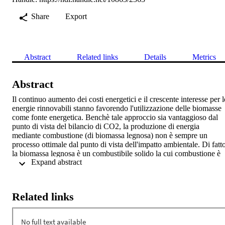
Share
Export
Abstract
Related links
Details
Metrics
Abstract
Il continuo aumento dei costi energetici e il crescente interesse per le
energie rinnovabili stanno favorendo l'utilizzazione delle biomasse 
come fonte energetica. Benchè tale approccio sia vantaggioso dal 
punto di vista del bilancio di CO2, la produzione di energia 
mediante combustione (di biomassa legnosa) non è sempre un 
processo ottimale dal punto di vista dell'impatto ambientale. Di fatto
la biomassa legnosa è un combustibile solido la cui combustione è 
 Expand abstract 
affetta da problemi simili a quella del carbone e di altri combustibili 
di scarto e richiede, quindi, una gestione accurata al fine di 
minimizzare le emissioni inquinanti. Inoltre, la biomassa legnosa 
grezza (es. cippato) ha un potere calorifico inferiore (PCI) piuttosto 
Related links
basso se rapportato al volume e quindi il suo trasporto, specialmente
da fonti di approvvigionamento distanti, può avere un impatto 
ambientale non trascurabile, che può vanificare parte dei vantaggi 