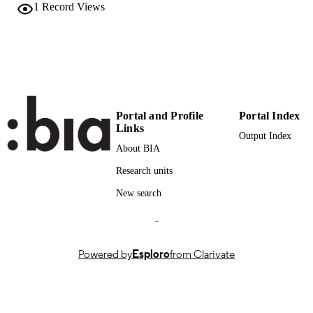
1
Record Views
VOLUME
Società per lo Studio e la Valorizzazione d
PUBLISHER
Sistemi Zootecnici Alpini
San Michele all'Adige (TN)
991007004131601241
IDENTIFIERS
Institute for Mountain Agriculture and Fo
ACADEMIC
Portal and Profile
Portal Index
Links
UNIT
Output Index
About BIA
Italian
LANGUAGE
Research units
Conference proceeding
RESOURCE
New search
TYPE
-
Powered by
Esploro
from Clarivate