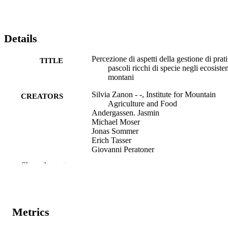
Details
Percezione di aspetti della gestione di prati
TITLE
pascoli ricchi di specie negli ecosiste
montani
Silvia Zanon - -, Institute for Mountain
CREATORS
Agriculture and Food
Andergassen. Jasmin
Michael Moser
Jonas Sommer
Erich Tasser
Giovanni Peratoner
Show the rest
Allevamenti montani sostenibili: nuove
PUBLICATION
generazioni, nuove prospettive, pp.1-
DETAILS
SoZooA
EDITOR(S)
Metrics
Quaderni SoZooAlp
SERIES /