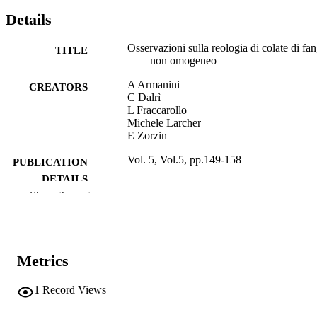
Details
Osservazioni sulla reologia di colate di fa
TITLE
non omogeneo
A Armanini
CREATORS
C Dalrì
L Fraccarollo
Michele Larcher
E Zorzin
Vol. 5, Vol.5, pp.149-158
PUBLICATION
DETAILS
Show the rest
8877403403
ISBN
XXVIII Convegno di Idraulica e Costruzi
CONFERENCE
Idrauliche (Potenza, 16/09/2002–
Metrics
19/09/2002)
5
SERIES /
1
Record Views
VOLUME