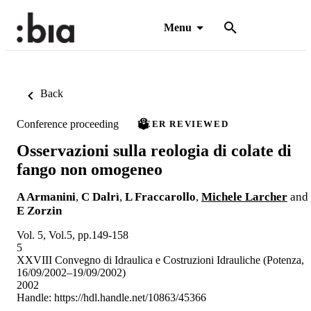
Menu
Back
Conference proceeding
PEER REVIEWED
Osservazioni sulla reologia di colate di
fango non omogeneo
A Armanini
,
C Dalrì
,
L Fraccarollo
,
Michele Larcher
and
E Zorzin
Vol. 5, Vol.5, pp.149-158
5
XXVIII Convegno di Idraulica e Costruzioni Idrauliche (Potenza,
16/09/2002–19/09/2002)
2002
Handle:
https://hdl.handle.net/10863/45366