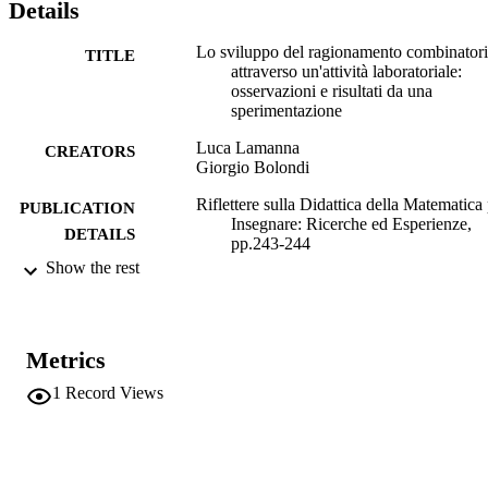
Details
Lo sviluppo del ragionamento combinator
TITLE
attraverso un'attività laboratoriale:
osservazioni e risultati da una
sperimentazione
Luca Lamanna
CREATORS
Giorgio Bolondi
Riflettere sulla Didattica della Matematica
PUBLICATION
Insegnare: Ricerche ed Esperienze,
DETAILS
pp.243-244
Show the rest
Asenova M, D'Amore B
EDITOR(S)
9788869723056
ISBN
Metrics
Incontri con la matematica n°37 - "Riflette
CONFERENCE
sulla didattica della matematica per
1
Record Views
insegnare: ricerche ed esperienze"
(Castel San Pietro Terme, 10/11/2023
12/11/2023)
Bonomo Editore
PUBLISHER