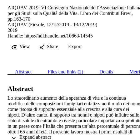
AIQUAV 2019: VI Convegno Nazionale dell’Associazione Italian
per gli Studi sulla Qualità della Vita. Libro dei Contributi Brevi,
pp.163-170
AIQUAV (Fiesole, 12/12/2019 - 13/12/2019)
2019
Handle:
https://hdl.handle.net/10863/14545
View
Share
Export
Abstract
Files and links (2)
Details
Metri
Abstract
Lo straordinario aumento della speranza di vita e la continua 
modifica delle composizioni famigliari enfatizzano il ruolo dei nonni
come risorsa di supporto essenziale alla crescita e alla cura dei 
nipoti. D’altro canto, il rapporto tra nonni e nipoti può influire sullo 
stato di salute di entrambi e riveste particolare importanza soprattutt
in un paese come l’Italia che presenta un’alta percentuale di persone
oltre i 65 anni di età. Il presente lavoro mostra i primi risultati di 
 Expand abstract 
un’indagine pilota finanziata dalla Libera Università di Bolzano che