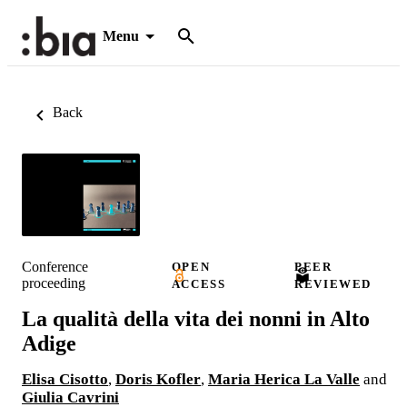
Menu
Back
Conference
OPEN
PEER
proceeding
ACCESS
REVIEWED
La qualità della vita dei nonni in Alto
Adige
Elisa Cisotto
,
Doris Kofler
,
Maria Herica La Valle
and
Giulia Cavrini