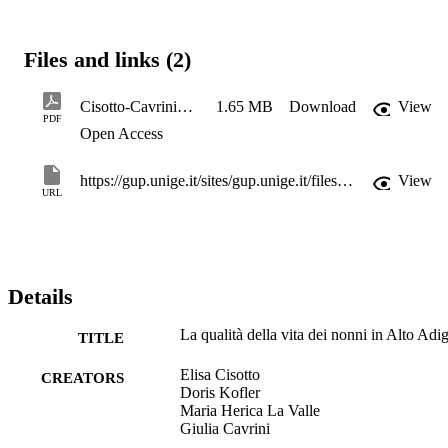
ci permette di analizzare la qualità della vita dei nonni in relazione 
alla cura dei nipoti nella provincia di Bolzano, dove coesistono tre 
gruppi linguistici e si registrano i più alti livelli di benessere e di 
Files and links (2)
qualità della vita del paese.
Cisotto-Cavrinietal-AIQUAV2019-Contributibrevi
1.65 MB
Download
View
PDF
Open Access
https://gup.unige.it/sites/gup.unige.it/files/pagine/AIQUAV 2019 - libro contenuti brevi - ebook indicizzato.pdf#page=164
View
URL
Details
La qualità della vita dei nonni in Alto Adi
TITLE
Elisa Cisotto
CREATORS
Doris Kofler
Maria Herica La Valle
Giulia Cavrini