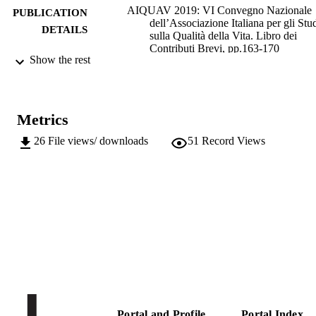
AIQUAV 2019: VI Convegno Nazionale
PUBLICATION
dell’Associazione Italiana per gli Stu
DETAILS
sulla Qualità della Vita. Libro dei
Contributi Brevi, pp.163-170
Show the rest
Alaimo LS, Arcagni A, di Bella E, Maggi
EDITOR(S)
F, Trapani M
978-88-94943-75-7
ISBN
Metrics
978-88-94943-76-4
EISBN
26
File views/ downloads
51
Record Views
AIQUAV (Fiesole, 12/12/2019 - 13/12/20
CONFERENCE
Genova University Press
PUBLISHER
Genova
Online
FORMAT
8
NUMBER OF
PAGES
978-88-94943-75-7
IDENTIFIERS
Portal and Profile
Portal Index