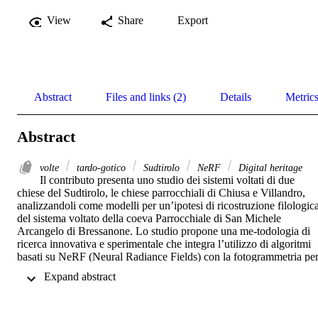
View
Share
Export
Abstract
Files and links (2)
Details
Metric
Abstract
volte
tardo-gotico
Sudtirolo
NeRF
Digital heritage
Il contributo presenta uno studio dei sistemi voltati di due 
chiese del Sudtirolo, le chiese parrocchiali di Chiusa e Villandro, 
analizzandoli come modelli per un’ipotesi di ricostruzione filologica
del sistema voltato della coeva Parrocchiale di San Michele 
Arcangelo di Bressanone. Lo studio propone una me-todologia di 
ricerca innovativa e sperimentale che integra l’utilizzo di algoritmi 
basati su NeRF (Neural Radiance Fields) con la fotogrammetria per
la creazione rapida di modelli 3D di elevata qualità, nel contesto più
 Expand abstract 
ampio della digitalizzazione e della valorizzazione del patrimonio 
culturale altoatesino.