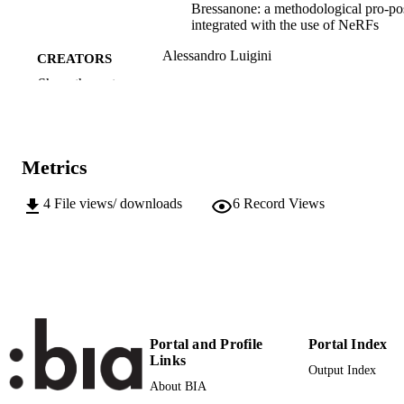
Bressanone: a methodological pro-po
integrated with the use of NeRFs
Alessandro Luigini
CREATORS
Francesca Condorelli
Show the rest
Barbara Tramelli
Giuseppe Nicastro
Michela Ceracchi
Misura / Dismisura = Measure / Out of
PUBLICATION
Metrics
Measure: Ideare Conoscere Narrare 
DETAILS
Devising Knowing Narrating, pp.31
3180
4
File views/ downloads
6
Record Views
Bergamo F, Calandriello A, Ciammaichell
EDITOR(S)
M, Friso I, Gay F, Liva G, Monteleo
C
9788835166948
ISBN
Misura / Dismisura. Atti del 45° Convegn
CONFERENCE
Portal and Profile
Portal Index
Internazionale dei Docenti delle
Links
Discipline della Rappresentazione
Output Index
(Padova, 12/09/2024–14/09/2024)
About BIA