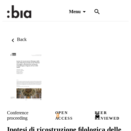
Menu
Back
Conference
OPEN
PEER
proceeding
ACCESS
REVIEWED
Ipotesi di ricostruzione ﬁlologica delle