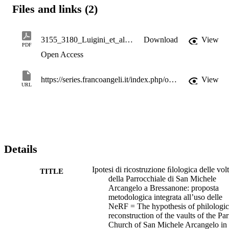
Files and links (2)
3155_3180_Luigini_et_al(1)
Download
View
PDF
Open Access
https://series.francoangeli.it/index.php/oa/catalog/book/1180
View
URL
Details
Ipotesi di ricostruzione ﬁlologica delle vol
TITLE
della Parrocchiale di San Michele
Arcangelo a Bressanone: proposta
metodologica integrata all’uso delle
NeRF = The hypothesis of philologic
reconstruction of the vaults of the Par
Church of San Michele Arcangelo in