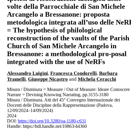
volte della Parrocchiale di San Michele
Arcangelo a Bressanone: proposta
metodologica integrata all’uso delle NeR
= The hypothesis of philological
reconstruction of the vaults of the Parish
Church of San Michele Arcangelo in
Bressanone: a methodological pro-posal
integrated with the use of NeRFs
Alessandro Luigini
,
Francesca Condorelli
,
Barbara
Tramelli
,
Giuseppe Nicastro
and
Michela Ceracchi
Misura / Dismisura = Measure / Out of Measure: Ideare Conoscere
Narrare = Devising Knowing Narrating, pp.3155-3180
Misura / Dismisura. Atti del 45° Convegno Internazionale dei
Docenti delle Discipline della Rappresentazione (Padova,
12/09/2024–14/09/2024)
2024
DOI:
https://doi.org/10.3280/oa-1180-c631
Handle:
https://hdl.handle.net/10863/44360