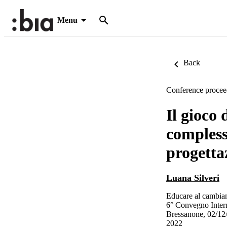
Menu
Back
Conference procee
Il gioco
complessi
progetta
Luana Silveri
Educare al cambiame
6° Convegno Interna
Bressanone, 02/12
2022