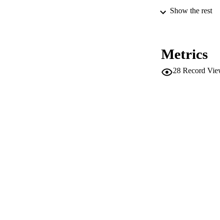
Show the rest
CONF
Metrics
PUB
28
Record Vie
NUMBER OF
IDEN
SC
ACADEMI
LA
RESOURC