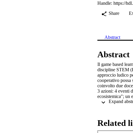
Handle:
https://hd
Share
E
Abstract
Abstract
Il game based learn
discipline STEM (B
approccio ludico pe
cooperativo possa s
coinvolto due docen
3 azioni: 4 eventi 
ecosistemica"; un e
sull'efficacia del 
cooperativi stimolan
sistemico che l’app
l’approccio ha gran
Related l