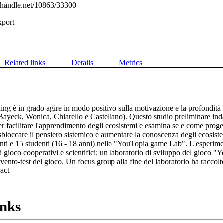
l.handle.net/10863/33300
xport
Related links
Details
Metrics
ing è in grado agire in modo positivo sulla motivazione e la profondità 
ayeck, Wonica, Chiarello e Castellano). Questo studio preliminare indag
r facilitare l'apprendimento degli ecosistemi e esamina se e come proget
bloccare il pensiero sistemico e aumentare la conoscenza degli ecosiste
ti e 15 studenti (16 - 18 anni) nello "YouTopia game Lab". L'esperimento
di gioco cooperativi e scientifici; un laboratorio di sviluppo del gioco "
vento-test del gioco. Un focus group alla fine del laboratorio ha raccolt
 Expand abstract 
metodo per aumentare l'interesse e le conoscenze in ecologia. La ricerca ri
o lo sviluppo di abilità di system thinking e la creazione di un gioco fav
rendimento di argomenti complessi come gli ecosistemi. Considerati gli in
de potenziale applicativo e replicativo nelle scuole secondarie di prim
inks