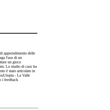
di apprendimento delle 
a l'uso di un 
tare un gioco 
mi. Lo studio di caso ha 
 è stato articolato in 
YouUtopia - La Valle 
o i feedback 
vela che i giochi 
orisce sia il pensiero 
coraggianti risultati 
o e secondo grado.