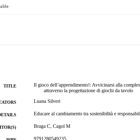
Il gioco dell’apprendimento!: Avvicinarsi alla comples
TITLE
attraverso la progettazione di giochi da tavolo
Luana Silveri
EATORS
Educare al cambiamento tra sostenibilità e responsabi
DETAILS
Braga C, Cagol M
ITOR(S)
9791280549235
ISBN