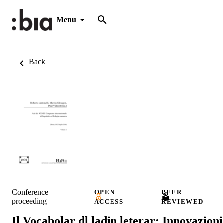
Menu
Back
Conference
OPEN
PEER
proceeding
ACCESS
REVIEWED
Il Vocabolar dl ladin leterar: Innovazioni