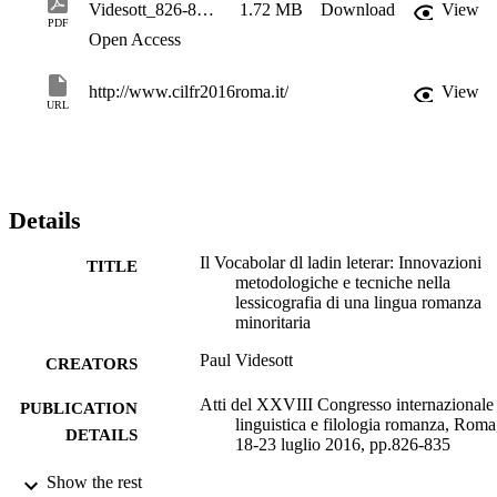
Videsott_826-835_cilfr 2016_sez06B
1.72 MB
Download
View
PDF
Open Access
http://www.cilfr2016roma.it/
View
URL
Details
Il Vocabolar dl ladin leterar: Innovazioni
TITLE
metodologiche e tecniche nella
lessicografia di una lingua romanza
minoritaria
Paul Videsott
CREATORS
Atti del XXVIII Congresso internazionale 
PUBLICATION
linguistica e filologia romanza, Roma
DETAILS
18-23 luglio 2016, pp.826-835
Show the rest
Antonelli R, Glessgen M, Videsott P
EDITOR(S)