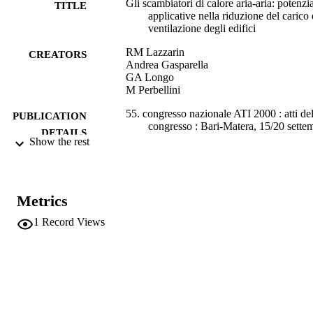
Gli scambiatori di calore aria-aria: potenzia
TITLE
applicative nella riduzione del carico 
ventilazione degli edifici
RM Lazzarin
CREATORS
Andrea Gasparella
GA Longo
M Perbellini
55. congresso nazionale ATI 2000 : atti de
PUBLICATION
congresso : Bari-Matera, 15/20 sette
DETAILS
2000, pp.nd-nd
Show the rest
Associazione termotecnica italiana
EDITOR(S)
55° Congr. Naz. ATI, Matera (01/01/2000 
CONFERENCE
Metrics
31/12/2000)
1
Record Views
(UNIBZ)4507
IDENTIFIERS
991006786980101241
n.a.
SCOPUS ID
Faculty of Science and Technology
ACADEMIC
UNIT