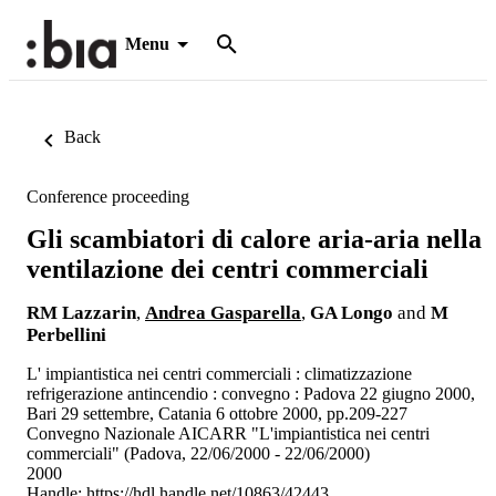
Menu
Back
Conference proceeding
Gli scambiatori di calore aria-aria nella
ventilazione dei centri commerciali
RM Lazzarin
,
Andrea Gasparella
,
GA Longo
and
M
Perbellini
L' impiantistica nei centri commerciali : climatizzazione
refrigerazione antincendio : convegno : Padova 22 giugno 2000,
Bari 29 settembre, Catania 6 ottobre 2000, pp.209-227
Convegno Nazionale AICARR "L'impiantistica nei centri
commerciali" (Padova, 22/06/2000 - 22/06/2000)
2000
Handle:
https://hdl.handle.net/10863/42443