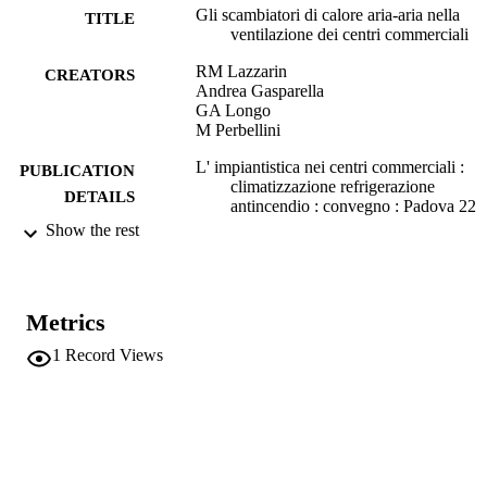
Gli scambiatori di calore aria-aria nella
TITLE
ventilazione dei centri commerciali
RM Lazzarin
CREATORS
Andrea Gasparella
GA Longo
M Perbellini
L' impiantistica nei centri commerciali :
PUBLICATION
climatizzazione refrigerazione
DETAILS
antincendio : convegno : Padova 22
giugno 2000, Bari 29 settembre, Cata
Show the rest
6 ottobre 2000, pp.209-227
AiCARR
EDITOR(S)
Metrics
Convegno Nazionale AICARR
CONFERENCE
"L'impiantistica nei centri commercia
1
Record Views
(Padova, 22/06/2000 - 22/06/2000)
AICARR
PUBLISHER
Milano
19.0
NUMBER OF