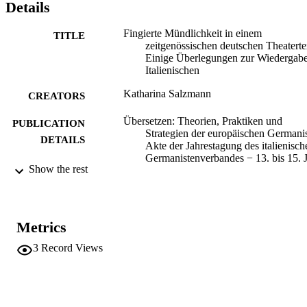
Details
Fingierte Mündlichkeit in einem
TITLE
zeitgenössischen deutschen Theaterte
Einige Überlegungen zur Wiedergab
Italienischen
Katharina Salzmann
CREATORS
Übersetzen: Theorien, Praktiken und
PUBLICATION
Strategien der europäischen Germanis
DETAILS
Akte der Jahrestagung des italienisch
Germanistenverbandes − 13. bis 15. 
Show the rest
2019, pp.417-429
Agazzi E, Calzoni R, Carobbio G, Catala
EDITOR(S)
G, La Manna F, Moroni M
Metrics
9783034341936
ISBN
3
Record Views
9783034342568
EISBN
Jahrestagung des italienischen
CONFERENCE
Germanistenverbandes 2019 (Berga