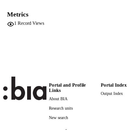
Fördergemeinschaft Ökologischer Obstba
EDITOR(S)
Metrics
(FOEKO) e.
1
Record Views
3980488306
ISBN
Fördergemeinschaft Ökologischer Obstba
PUBLISHER
(FOEKO) e.V.
Weinsberg, Deutschland
991006484359001241
IDENTIFIERS
Institute for Fruit Growing and Viticulture
ACADEMIC
UNIT
Portal and Profile
Portal Index
German
LANGUAGE
Links
Output Index
Conference proceeding
About BIA
RESOURCE
TYPE
Research units
New search
-