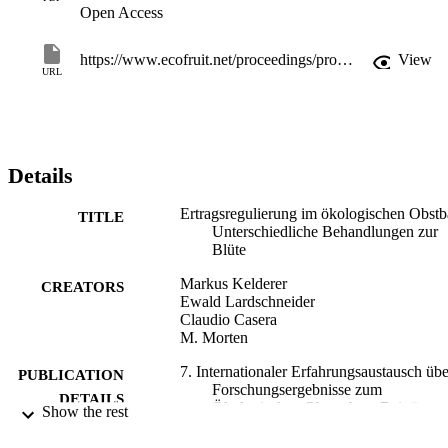
Open Access
https://www.ecofruit.net/proceedings/proceedings-1995/
View
URL
Details
Ertragsregulierung im ökologischen Obstb
TITLE
Unterschiedliche Behandlungen zur
Blüte
Markus Kelderer
CREATORS
Ewald Lardschneider
Claudio Casera
M. Morten
7. Internationaler Erfahrungsaustausch übe
PUBLICATION
Forschungsergebnisse zum
DETAILS
Ökologischen Obstanbau: Beiträge z
Show the rest
Tagung vom 14. bis 15. Dezember 1
in der LVWO Weinsberg, pp.168-17