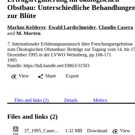
Obstbau: Unterschiedliche Behandlunge
zur Blüte
Markus Kelderer
,
Ewald Lardschneider
,
Claudio Casera
and
M. Morten
7. Internationaler Erfahrungsaustausch über Forschungsergebnisse
zum Ökologischen Obstanbau: Beiträge zur Tagung vom 14. bis 15
Dezember 1995 in der LVWO Weinsberg, pp.168-171
1995
Handle:
https://hdl.handle.net/10863/31503
View
Share
Export
Files and links (2)
Details
Metrics
Files and links (2)
37_1995_Casera_168-171
1.32 MB
Download
View
PDF