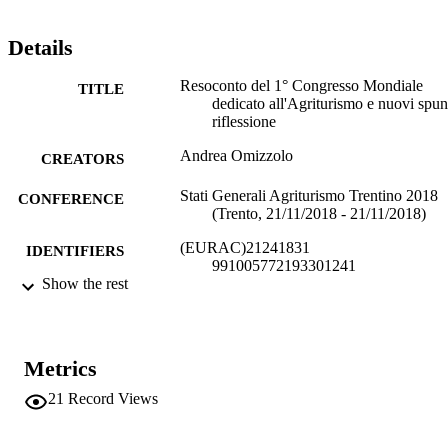
Details
Resoconto del 1° Congresso Mondiale
TITLE
dedicato all'Agriturismo e nuovi spunt
riflessione
Andrea Omizzolo
CREATORS
Stati Generali Agriturismo Trentino 2018
CONFERENCE
(Trento, 21/11/2018 - 21/11/2018)
(EURAC)21241831
IDENTIFIERS
991005772193301241
Show the rest
Institute for Regional Development​
ACADEMIC
UNIT
Italian
Metrics
LANGUAGE
21
Record Views
Conference presentation
RESOURCE
TYPE