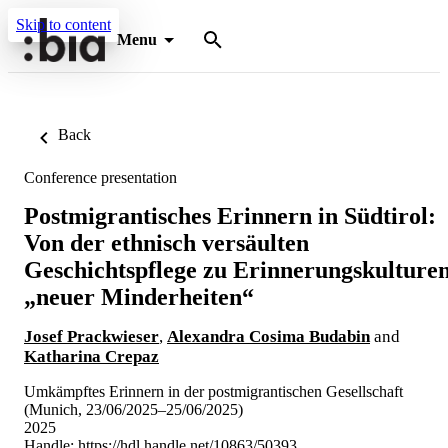
Skip to content
Menu
Back
Conference presentation
Postmigrantisches Erinnern in Südtirol:
Von der ethnisch versäulten
Geschichtspflege zu Erinnerungskulture
„neuer Minderheiten“
Josef Prackwieser
,
Alexandra Cosima Budabin
and
Katharina Crepaz
Umkämpftes Erinnern in der postmigrantischen Gesellschaft
(Munich, 23/06/2025–25/06/2025)
2025
Handle:
https://hdl.handle.net/10863/50393