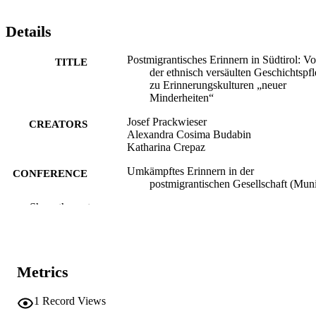
Details
Postmigrantisches Erinnern in Südtirol: V
TITLE
der ethnisch versäulten Geschichtspf
zu Erinnerungskulturen „neuer
Minderheiten“
Josef Prackwieser
CREATORS
Alexandra Cosima Budabin
Katharina Crepaz
Umkämpftes Erinnern in der
CONFERENCE
postmigrantischen Gesellschaft (Mun
23/06/2025–25/06/2025)
Show the rest
(EURAC)30748441
IDENTIFIERS
991007227287001241
Institute for Minority Rights
ACADEMIC
Metrics
​​Center for Autonomy Experience
UNIT
1
Record Views
German
LANGUAGE