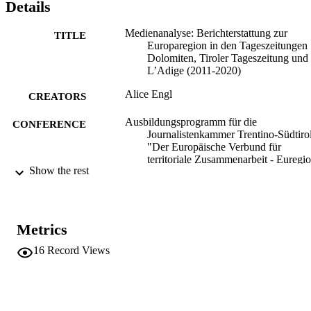
Details
Medienanalyse: Berichterstattung zur
TITLE
Europaregion in den Tageszeitungen
Dolomiten, Tiroler Tageszeitung und
L’Adige (2011-2020)
Alice Engl
CREATORS
Ausbildungsprogramm für die
CONFERENCE
Journalistenkammer Trentino-Südtiro
"Der Europäische Verbund für
territoriale Zusammenarbeit - Euregio
Show the rest
Tirol-Südtirol-Trentino - 10 Jahre na
seiner Gründung: Neue Entwicklung
Reform des Statuts und euroregional
Projekte". (Bozen, 17/03/2022 -
17/03/2022)
Metrics
(EURAC)24908466
IDENTIFIERS
16
Record Views
991006321098201241
Institute for Minority Rights
ACADEMIC
UNIT