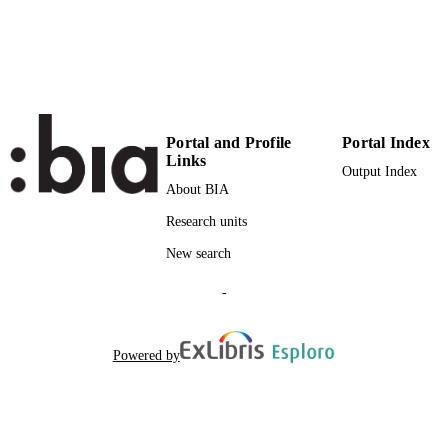
Conference presentation
RESOURCE
TYPE
national
DESCRIPTION
COVERAGE
Scientific
DESCRIPTION
Portal and Profile
Portal Index
Links
AUDIENCE
Output Index
About BIA
Scientific
LOCAL FIELDS
Research units
Palermo F
AUTHOR
New search
NAMES STRING
-
Powered by