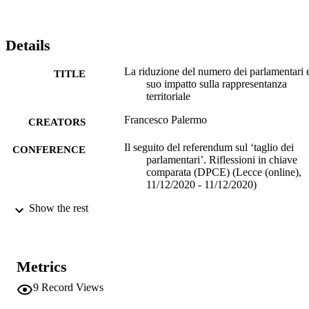
Details
La riduzione del numero dei parlamentari e
TITLE
suo impatto sulla rappresentanza
territoriale
Francesco Palermo
CREATORS
Il seguito del referendum sul ‘taglio dei
CONFERENCE
parlamentari’. Riflessioni in chiave
comparata (DPCE) (Lecce (online),
11/12/2020 - 11/12/2020)
Show the rest
(EURAC)22546960
IDENTIFIERS
991005885549501241
Institute for Comparative Federalism
ACADEMIC
UNIT
Metrics
9
Record Views
Italian
LANGUAGE