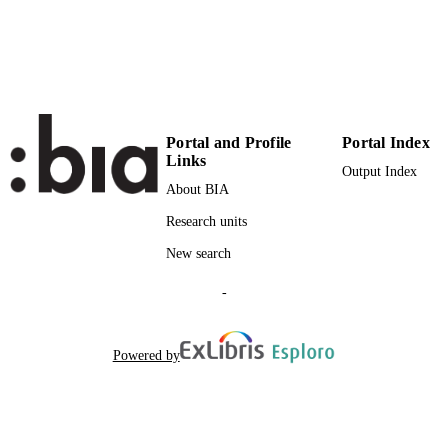
Conference presentation
RESOURCE
TYPE
national
DESCRIPTION
COVERAGE
Scientific
DESCRIPTION
Portal and Profile
Portal Index
Links
AUDIENCE
Output Index
About BIA
Scientific
LOCAL FIELDS
Research units
Palermo F
AUTHOR
New search
NAMES STRING
-
Powered by