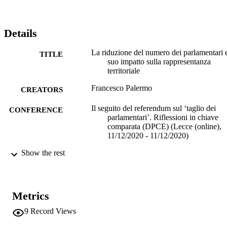
Details
La riduzione del numero dei parlamentari e
TITLE
suo impatto sulla rappresentanza
territoriale
Francesco Palermo
CREATORS
Il seguito del referendum sul ‘taglio dei
CONFERENCE
parlamentari’. Riflessioni in chiave
comparata (DPCE) (Lecce (online),
11/12/2020 - 11/12/2020)
Show the rest
(EURAC)22546960
IDENTIFIERS
991005885549501241
Institute for Comparative Federalism
ACADEMIC
UNIT
Metrics
9
Record Views
Italian
LANGUAGE