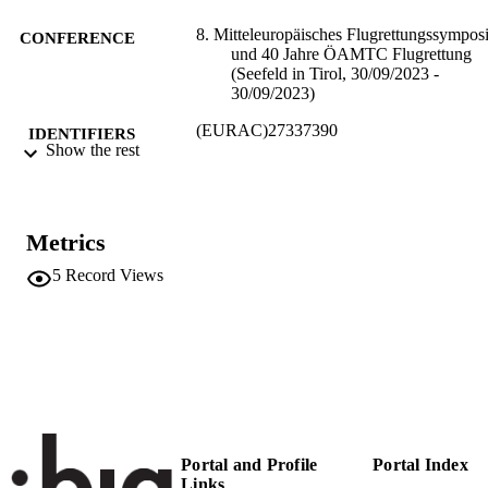
8. Mitteleuropäisches Flugrettungssympo
CONFERENCE
und 40 Jahre ÖAMTC Flugrettung
(Seefeld in Tirol, 30/09/2023 -
30/09/2023)
(EURAC)27337390
IDENTIFIERS
Show the rest
991006650898401241
Institute of Mountain Emergency Medicine
ACADEMIC
UNIT
Metrics
German
LANGUAGE
5
Record Views
Conference presentation
RESOURCE
TYPE
international
DESCRIPTION
COVERAGE
Scientific
DESCRIPTION
Portal and Profile
Portal Index
AUDIENCE
Links