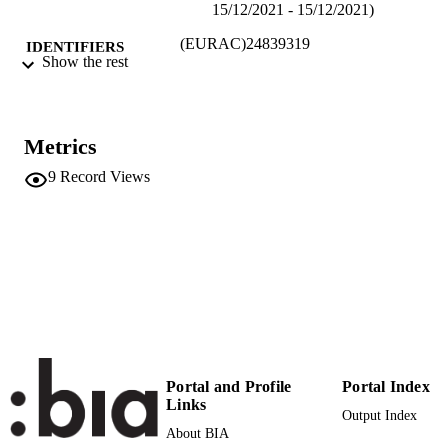
15/12/2021 - 15/12/2021)
(EURAC)24839319
IDENTIFIERS
Show the rest
991006274197201241
Institute for Renewable Energy
ACADEMIC
UNIT
Metrics
Italian
LANGUAGE
9
Record Views
Conference presentation
RESOURCE
TYPE
Scientific
LOCAL FIELDS
Lucchi E
AUTHOR
NAMES STRING
Portal and Profile
Portal Index
Links
Output Index
About BIA