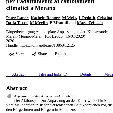
per l’adattamento ai cambiamenti
climatici a Merano
Peter Laner
,
Kathrin Renner
,
M Weiß
,
L Pedoth
,
Cristina
Dalla Torre
,
M Merlin
,
B Montali
and
Marc Zebisch
Bürgerbeteiligung Aktionsplan: Anpassung an den Klimawandel in
Meran (Merano/Meran, 16/01/2020 - 16/01/2020)
2020
Handle:
https://hdl.handle.net/10863/12125
View
Share
Export
Abstract
Files and links (1)
Details
Metri
Abstract
Anpassung an den Klimawandel
Meran
Der Aktionsplan zur Anpassung an den Klimawandel in Meran
sieht Maßnahmen in sieben verschiedenen Politikbereichen vor, die 
den Bürgerinnen und Bürgern in Meran zusammen mit 