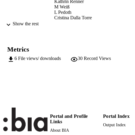
Kathrin Renner
M Weiß
L Pedoth
Cristina Dalla Torre
M Merlin
Show the rest
B Montali
Marc Zebisch
Bürgerbeteiligung Aktionsplan: Anpassun
CONFERENCE
Metrics
den Klimawandel in Meran
(Merano/Meran, 16/01/2020 -
6
File views/ downloads
30
Record Views
16/01/2020)
(EURAC)21517062
IDENTIFIERS
991005772197901241
Institute for Earth Observation
ACADEMIC
Institute for Regional Development​
UNIT
German
LANGUAGE
Portal and Profile
Portal Index
Conference presentation
RESOURCE
Links
Output Index
TYPE
About BIA