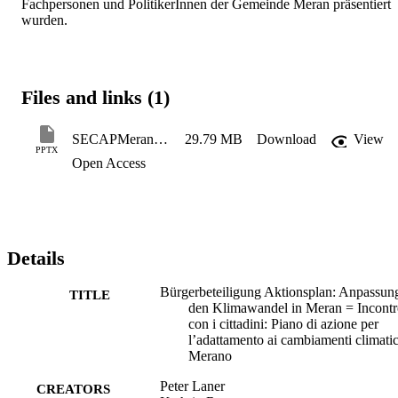
Fachpersonen und PolitikerInnen der Gemeinde Meran präsentiert 
wurden.
Files and links (1)
SECAPMeran_2020-01-16-Marc
29.79 MB
Download
View
PPTX
Open Access
Details
Bürgerbeteiligung Aktionsplan: Anpassun
TITLE
den Klimawandel in Meran = Incont
con i cittadini: Piano di azione per
l’adattamento ai cambiamenti climatic
Merano
Peter Laner
CREATORS