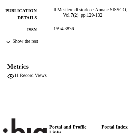
Il Mestiere di storico : Annale SISSCO,
PUBLICATION
Vol.7(2), pp.129-132
DETAILS
1594-3836
ISSN
1594-4107
Show the rest
EISSN
7
SERIES /
VOLUME
Metrics
Viella Libreria Editrice
PUBLISHER
11
Record Views
4
NUMBER OF
PAGES
(UNIBZ)1356340
IDENTIFIERS
991005772419501241
Competence Centre for Regional History
ACADEMIC
UNIT
Portal and Profile
Portal Index
Links