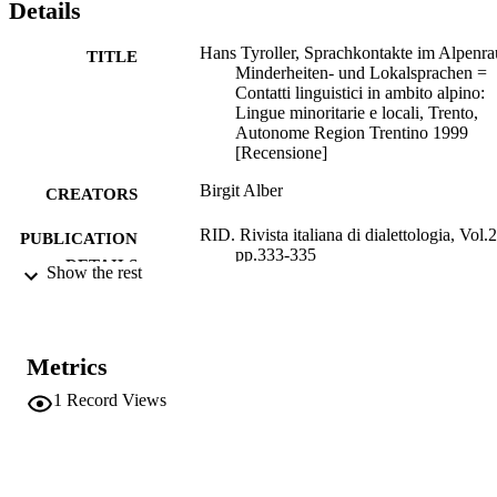
Details
Hans Tyroller, Sprachkontakte im Alpenr
TITLE
Minderheiten- und Lokalsprachen =
Contatti linguistici in ambito alpino:
Lingue minoritarie e locali, Trento,
Autonome Region Trentino 1999
[Recensione]
Birgit Alber
CREATORS
RID. Rivista italiana di dialettologia, Vol.
PUBLICATION
pp.333-335
DETAILS
Show the rest
1122-6331
ISSN
1825-957X
EISSN
Metrics
27
SERIES /
1
Record Views
VOLUME
Clueb
PUBLISHER