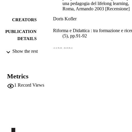
una pedagogia del lifelong learning,
Roma, Armando 2003 [Recensione]
Doris Kofler
CREATORS
Riforma e Didattica : tra formazione e rice
PUBLICATION
(5), pp.91-92
DETAILS
1128-9031
ISSN
Show the rest
Falzea Editore
PUBLISHER
2
NUMBER OF
Metrics
PAGES
1
Record Views
(UNIBZ)1642080
IDENTIFIERS
991006786891501241
n.a.
SCOPUS ID
Faculty of Education
ACADEMIC
UNIT