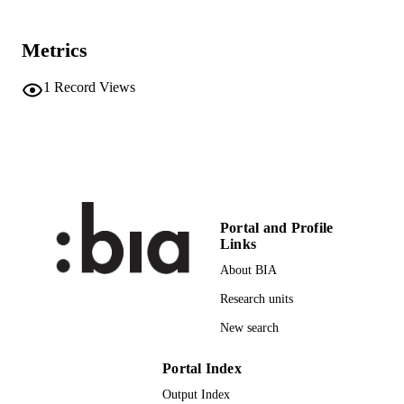
Brescia
29
NUMBER OF
Metrics
PAGES
1
Record Views
978-88-350-2281-7
IDENTIFIERS
(UNIBZ)8295
991006786584501241
n.a.
SCOPUS ID
Faculty of Education
ACADEMIC
UNIT
Portal and Profile
Links
Italian
LANGUAGE
About BIA
Book chapter
RESOURCE
Research units
TYPE
New search
Parricchi M, Ardizzone P
AUTHOR
Portal Index
NAMES STRING
Output Index