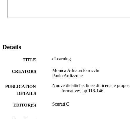
Details
eLearning
TITLE
Monica Adriana Parricchi
CREATORS
Paolo Ardizzone
Nuove didattiche: linee di ricerca e propos
PUBLICATION
formative:, pp.118-146
DETAILS
Scurati C
EDITOR(S)
9788835022817
ISBN
Show the rest
La Scuola
PUBLISHER