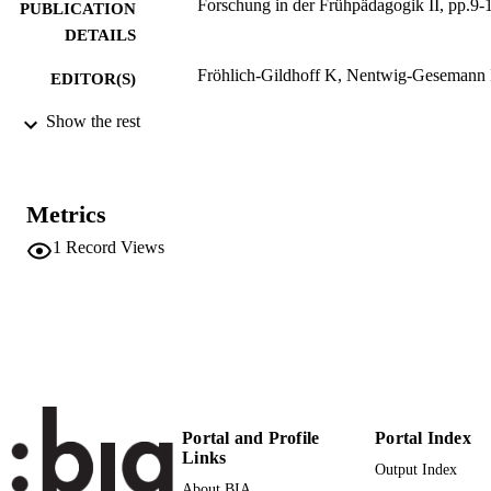
Forschung in der Frühpädagogik II, pp.9-
PUBLICATION
DETAILS
Fröhlich-Gildhoff K, Nentwig-Gesemann 
EDITOR(S)
9783932650321
Show the rest
ISBN
3
SERIES /
VOLUME
Metrics
FEL
PUBLISHER
1
Record Views
Freiburg
Print
FORMAT
3
NUMBER OF
PAGES
978-3-932650-32-1
IDENTIFIERS
(UNIBZ)31110709
Portal and Profile
Portal Index
991006773996201241
Links
Output Index
n.a.
SCOPUS ID
About BIA