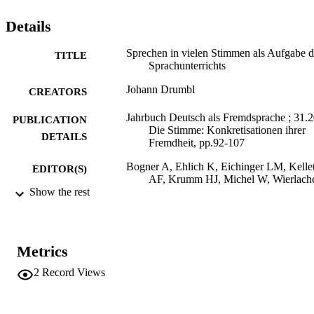
Details
Sprechen in vielen Stimmen als Aufgabe d
TITLE
Sprachunterrichts
Johann Drumbl
CREATORS
Jahrbuch Deutsch als Fremdsprache ; 31.
PUBLICATION
Die Stimme: Konkretisationen ihrer
DETAILS
Fremdheit, pp.92-107
Bogner A, Ehlich K, Eichinger LM, Kellet
EDITOR(S)
AF, Krumm HJ, Michel W, Wierlach
Show the rest
A, Dengel B
3891291671
ISBN
Iudicum
PUBLISHER
Metrics
München
2
Record Views
16
NUMBER OF
PAGES