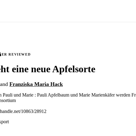
EER REVIEWED
eht eine neue Apfelsorte
and
Franziska Maria Hack
n Pauli und Marie : Pauli Apfelbaum und Marie Marienkäfer werden Fr
nsortium
l.handle.net/10863/28912
xport