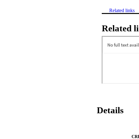
Related links
Related l
Details
CR