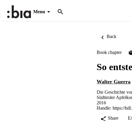
Menu
Back
Book chapter
P
So entst
Walter Guerra
Die Geschichte vo
Südtiroler Apfelko
2016
Handle:
https://hd
Share
E