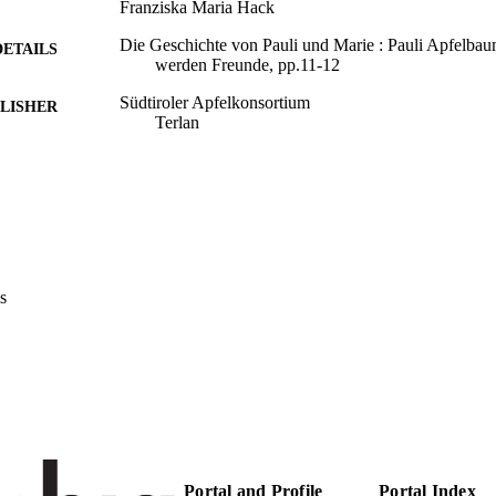
Franziska Maria Hack
Die Geschichte von Pauli und Marie : Pauli Apfelba
DETAILS
werden Freunde, pp.11-12
Südtiroler Apfelkonsortium
LISHER
Terlan
991006484950201241
TIFIERS
Head Office
C UNIT
Institute for Fruit Growing and Viticulture
German
NGUAGE
s
Book chapter
E TYPE
Portal and Profile
Portal Index