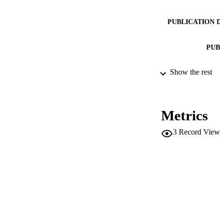
PUBLICATION 
PUB
Show the rest
IDEN
ACADEMI
Metrics
LA
3
Record View
RESOURC