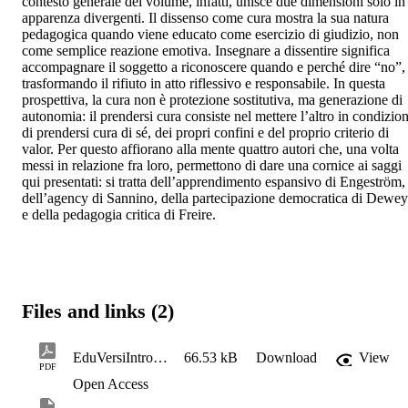
contesto generale del volume, infatti, unisce due dimensioni solo in 
apparenza divergenti. Il dissenso come cura mostra la sua natura 
pedagogica quando viene educato come esercizio di giudizio, non 
come semplice reazione emotiva. Insegnare a dissentire significa 
accompagnare il soggetto a riconoscere quando e perché dire “no”, 
trasformando il rifiuto in atto riflessivo e responsabile. In questa 
prospettiva, la cura non è protezione sostitutiva, ma generazione di 
autonomia: il prendersi cura consiste nel mettere l’altro in condizion
di prendersi cura di sé, dei propri confini e del proprio criterio di 
valor. Per questo affiorano alla mente quattro autori che, una volta 
messi in relazione fra loro, permettono di dare una cornice ai saggi 
qui presentati: si tratta dell’apprendimento espansivo di Engeström, 
dell’agency di Sannino, della partecipazione democratica di Dewey 
e della pedagogia critica di Freire.
Files and links (2)
EduVersiIntroSezMorselli
66.53 kB
Download
View
PDF
Open Access