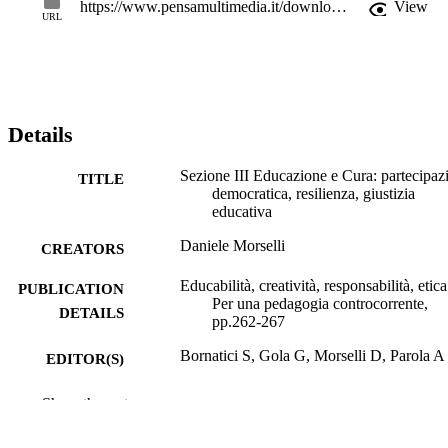
https://www.pensamultimedia.it/download/3401/ab9983e9a844/eduversi-15_04.pdf
View
URL
Details
Sezione III Educazione e Cura: partecipaz
TITLE
democratica, resilienza, giustizia
educativa
Daniele Morselli
CREATORS
Educabilità, creatività, responsabilità, etica
PUBLICATION
Per una pedagogia controcorrente,
DETAILS
pp.262-267
Bornatici S, Gola G, Morselli D, Parola A
EDITOR(S)
979‐12‐5568‐464‐0
ISBN
Show the rest
EduVersi Società di Ricerca Educativa e
SERIES /