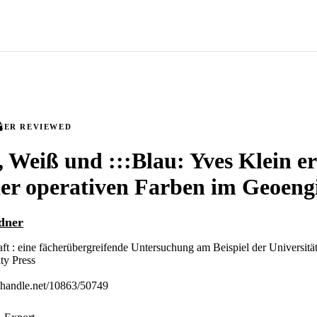
EER REVIEWED
 Weiß und :::Blau: Yves Klein er
der operativen Farben im Geoeng
dner
ft : eine fächerübergreifende Untersuchung am Beispiel der Universitä
ty Press
l.handle.net/10863/50749