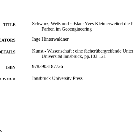
Schwarz, Weiß und :::Blau: Yves Klein erweitert die P
TITLE
Farben im Geoengineering
Inge Hinterwaldner
EATORS
Kunst - Wissenschaft : eine fächerübergreifende Unte
DETAILS
Universität Innsbruck, pp.103-121
9783903187726
ISBN
Innsbruck University Press
LISHER
19
 PAGES
9783903187726
TIFIERS
(UNIBZ)92546274
991007246740601241
n.a.
OPUS ID
s