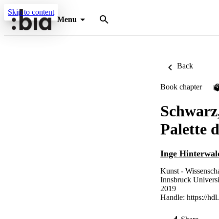
Skip to content
Menu
Back
Book chapter
P
Schwarz,
Palette 
Inge Hinterwal
Kunst - Wissenscha
Innsbruck Universi
2019
Handle:
https://hd