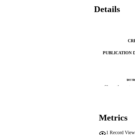
Details
CR
PUBLICATION 
PUB
Show the rest
NUMBER OF
IDEN
Metrics
SC
1
Record View