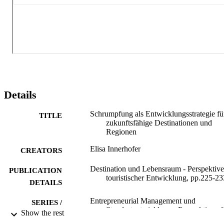
Details
Schrumpfung als Entwicklungsstrategie fü
TITLE
zukunftsfähige Destinationen und
Regionen
Elisa Innerhofer
CREATORS
Destination und Lebensraum - Perspektiv
PUBLICATION
touristischer Entwicklung, pp.225-23
DETAILS
Entrepreneurial Management und
SERIES /
Standortentwicklung - Perspektiven f
Show the rest
VOLUME
Unternehmen und Destinationen