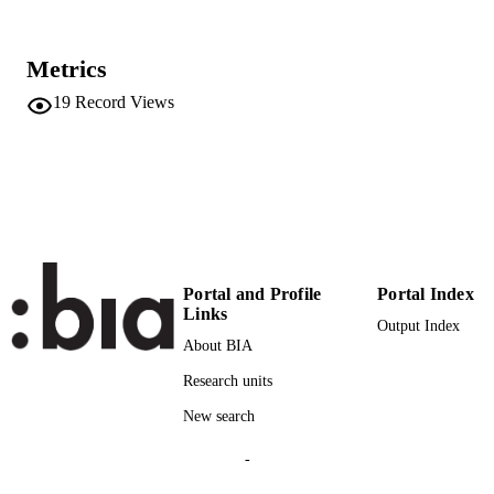
Springer
PUBLISHER
Metrics
(EURAC)21655316
IDENTIFIERS
991005772201401241
19
Record Views
​​Center for Advanced Studies
ACADEMIC
UNIT
German
LANGUAGE
Book chapter
RESOURCE
TYPE
Portal and Profile
Portal Index
Scientific
Links
LOCAL FIELDS
Output Index
About BIA
Innerhofer E
AUTHOR
Research units
NAMES STRING
New search
Pechlaner H
BOOK
EDITORS
-