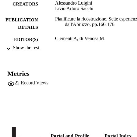
Alessandro Luigini
CREATORS
Livio Arturo Sacchi
Pianificare la ricostruzione. Sette esperien
PUBLICATION
dall'Abruzzo, pp.166-176
DETAILS
Clementi A, di Venosa M
EDITOR(S)
Show the rest
978-88-317-1520-1
ISBN
Marsilio
PUBLISHER
Venezia
Metrics
Print
FORMAT
22
Record Views
978-88-317-1520-1
IDENTIFIERS
(UNIBZ)24274711
991005773616801241
n.a.
SCOPUS ID
Faculty of Education
ACADEMIC
UNIT
Portal and Profile
Portal Index