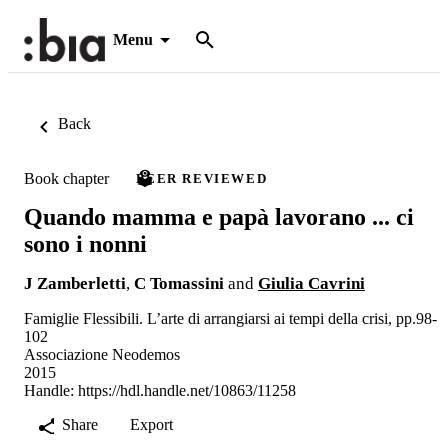
Menu
Back
Book chapter
PEER REVIEWED
Quando mamma e papà lavorano ... ci
sono i nonni
J Zamberletti
,
C Tomassini
and
Giulia Cavrini
Famiglie Flessibili. L’arte di arrangiarsi ai tempi della crisi, pp.98-
102
Associazione Neodemos
2015
Handle:
https://hdl.handle.net/10863/11258
Share
Export