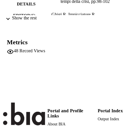
tempi della crisi, pp.98-102
DETAILS
Ghigi R, Impicciatore R
EDITOR(S)
Show the rest
978-88-941008-0-8
ISBN
Associazione Neodemos
PUBLISHER
Metrics
Firenze
48
Record Views
5
NUMBER OF
PAGES
978-88-941008-0-8
IDENTIFIERS
(UNIBZ)30140608
991005772317301241
n.a.
SCOPUS ID
Faculty of Education
ACADEMIC
UNIT
Portal and Profile
Portal Index
Links
Output Index
Italian
LANGUAGE
About BIA