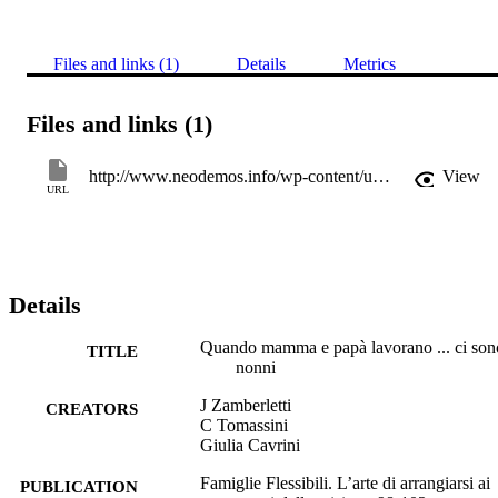
Files and links (1)
Details
Metrics
Files and links (1)
http://www.neodemos.info/wp-content/uploads/2015/05/Arte_Arrangiarsi-1.pdf
View
URL
Details
Quando mamma e papà lavorano ... ci son
TITLE
nonni
J Zamberletti
CREATORS
C Tomassini
Giulia Cavrini
Famiglie Flessibili. L’arte di arrangiarsi ai
PUBLICATION