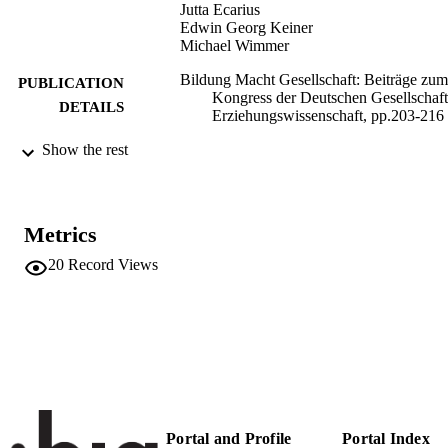
Jutta Ecarius
Edwin Georg Keiner
Michael Wimmer
Bildung Macht Gesellschaft: Beiträge zum
PUBLICATION
Kongress der Deutschen Gesellschaft
DETAILS
Erziehungswissenschaft, pp.203-216
Show the rest
Brumlik M, Merkens H
EDITOR(S)
978-3-86649-148-9
ISBN
Budrich
Metrics
PUBLISHER
Opladen
20
Record Views
Print
FORMAT
978-3-86649-148-9
IDENTIFIERS
(UNIBZ)1515940
991005772745101241
Faculty of Education
ACADEMIC
UNIT
Portal and Profile
Portal Index