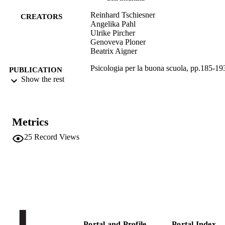
Reinhard Tschiesner
CREATORS
Angelika Pahl
Ulrike Pircher
Genoveva Ploner
Beatrix Aigner
Psicologia per la buona scuola, pp.185-19
PUBLICATION
Show the rest
DETAILS
Smorti M, Farneti A, Tschiesner R
EDITOR(S)
Metrics
9788862927710
ISBN
25
Record Views
libreriauniversitaria.it
PUBLISHER
Limena
Print
FORMAT
9
NUMBER OF
PAGES
978-88-6292-771-0
IDENTIFIERS
Portal and Profile
Portal Index