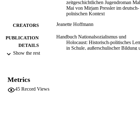
Beitrag möchte ich literarische Gespräche gedächtnistheoretisch 
zeitgeschichtlichen Jugendroman Ma
verorten und aufzeigen, wie der Roman Malka Mai von 
Mai von Mirjam Pressler im deutsch-
SchülerInnen im deutsch-polnischen schulischen Kontext rezipiert 
polnischen Kontext
wird.
Jeanette Hoffmann
CREATORS
Handbuch Nationalsozialismus und
PUBLICATION
Holocaust: Historisch-politisches Le
DETAILS
in Schule, außerschulischer Bildung 
Show the rest
Lehrerbildung, Vol.66, pp.231-246
Rathenow, H-F, Wenzel B, Weber NH
EDITOR(S)
978-3-89974-776-8
ISBN
Metrics
45
Record Views
Reihe Politik und Bildung
SERIES /
66
VOLUME
Wochenschau
PUBLISHER
Schwalbach/Ts.
1. Auflage
EDITION
Print
FORMAT