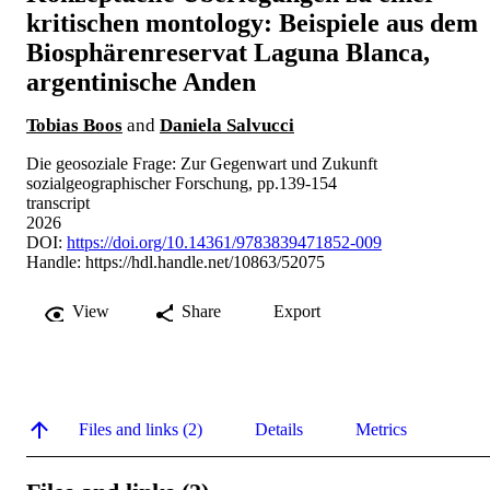
kritischen montology: Beispiele aus dem
Biosphärenreservat Laguna Blanca,
argentinische Anden
Tobias Boos
and
Daniela Salvucci
Die geosoziale Frage: Zur Gegenwart und Zukunft
sozialgeographischer Forschung, pp.139-154
transcript
2026
DOI:
https://doi.org/10.14361/9783839471852-009
Handle:
https://hdl.handle.net/10863/52075
View
Share
Export
Files and links (2)
Details
Metrics