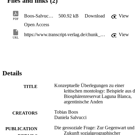
Files and links (2)
Boos-Salvucci_Chapter
500.92 kB
Download
View
PDF
Open Access
https://www.transcript-verlag.de/chunk_detail_seite.php?doi=10.14361%2F9783839471852-009
View
URL
Details
Konzeptuelle Überlegungen zu einer
TITLE
kritischen montology: Beispiele aus 
Biosphärenreservat Laguna Blanca,
argentinische Anden
Tobias Boos
CREATORS
Daniela Salvucci
Die geosoziale Frage: Zur Gegenwart und
PUBLICATION
Zukunft sozialgeographischer