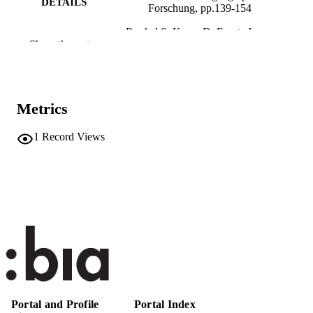
DETAILS
Forschung, pp.139-154
Runkel S, Kauer D, Everts J
EDITOR(S)
Show the rest
9783837671858
ISBN
9783839471852
EISBN
Metrics
transcript
PUBLISHER
1
Record Views
15
NUMBER OF
PAGES
978-3-8376-7185-8
IDENTIFIERS
(UNIBZ)97362165
991007322362401241
n.a.
SCOPUS ID
Dieses Werk ist unter der Creative-Comm
COPYRIGHT
Lizenz BY-SA 4.0 lizenziert. Für die
ausformulierten Lizenzbedingungen
besuchen Sie bitte die URL
Portal and Profile
Portal Index