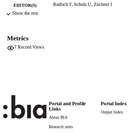
Radisch F, Schulz U, Züchner I
EDITOR(S)
Show the rest
9783954141814
ISBN
9783954141821
EISBN
Metrics
debus pädagogik
PUBLISHER
Frankfurt am Main
7
Record Views
21
NUMBER OF
PAGES
978-3-95414-181-4
IDENTIFIERS
(UNIBZ)42276944
991006440698401241
n.a.
SCOPUS ID
Portal and Profile
Portal Index
Faculty of Education
ACADEMIC
Links
Output Index
UNIT
About BIA
German
LANGUAGE
Research units