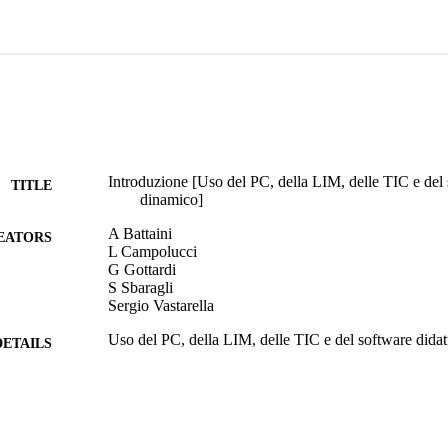
Introduzione [Uso del PC, della LIM, delle TIC e del 
TITLE
dinamico]
A Battaini
EATORS
L Campolucci
G Gottardi
S Sbaragli
Sergio Vastarella
Uso del PC, della LIM, delle TIC e del software didat
DETAILS
9788837118525
ISBN
13
 VOLUME