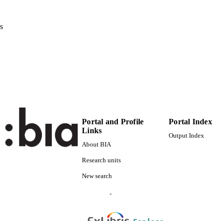
Pitagora Editrice
LISHER
Bologna
s
Print
FORMAT
5
 PAGES
9788837118525
TIFIERS
(UNIBZ)1330720
991006772197901241
n.a.
OPUS ID
Portal and Profile
Portal Index
Faculty of Education
C UNIT
Links
Output Index
Italian
About BIA
NGUAGE
Research units
Book chapter
E TYPE
New search
Battaini A, Campolucci L, Gottardi G, Sbaragli S, Vas
STRING
-