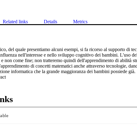
Related links
Details
Metrics
ico, del quale presentiamo alcuni esempi, si fa ricorso al supporto di tec
fluenza nell'interesse e nello sviluppo cognitivo dei bambini. L'uso del
 non come fine; non tratteremo quindi dell'apprendimento di abilità str
'apprendimento di concetti matematici anche attraverso tecnologie, dand
zione informatica che la grande maggioranza dei bambini possiede già.
 Expand abstract 
inks