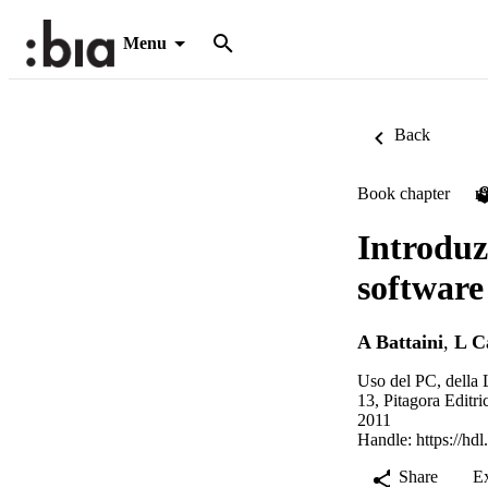
Menu
Back
Book chapter
P
Introduz
software
A Battaini
,
L C
Uso del PC, della 
13, Pitagora Editri
2011
Handle:
https://hd
Share
E