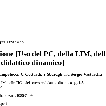
EER REVIEWED
ione [Uso del PC, della LIM, dell
 didattico dinamico]
ampolucci
,
G Gottardi
,
S Sbaragli
and
Sergio Vastarella
LIM, delle TIC e del software didattico dinamico, pp.1-5
ce
l.handle.net/10863/40701
xport