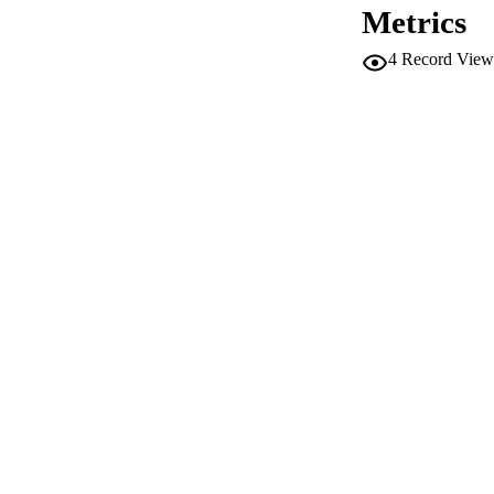
Metrics
PUB
4
Record View
NUMBER OF
IDEN
SC
ACADEMI
LA
RESOURC
AUTHOR NAMES 