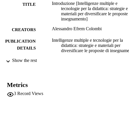
Introduzione [Intelligenze multiple e
TITLE
tecnologie per la didattica: strategie e
materiali per diversificare le proposte
insegnamento]
Alessandro Efrem Colombi
CREATORS
Intelligenze multiple e tecnologie per la
PUBLICATION
didattica: strategie e materiali per
DETAILS
diversificare le proposte di insegnam
Show the rest
McKenzie W
EDITOR(S)
9788879469456
ISBN
Erickson
Metrics
PUBLISHER
Gerdolo
3
Record Views
Print
FORMAT
978-88-7946-945-6
IDENTIFIERS
(UNIBZ)938580
991006430289601241