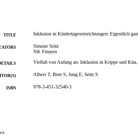
Inklusion in Kindertageseinrichtungen: Eigentlich ga
TITLE
Simone Seitz
EATORS
NK Finnern
Vielfalt von Anfang an: Inklusion in Krippe und Kita
DETAILS
Albers T, Bree S, Jung E, Seitz S
ITOR(S)
978-3-451-32540-3
ISBN
978-3-451-80495-3
EISBN
Herder
LISHER
Freiburg
Print
FORMAT
ws