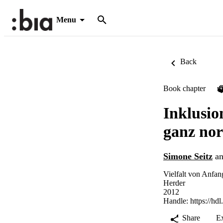
Menu
Back
Book chapter
P
Inklusio
ganz no
Simone Seitz
a
Vielfalt von Anfan
Herder
2012
Handle:
https://hd
Share
E