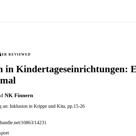
EER REVIEWED
n in Kindertageseinrichtungen: E
rmal
nd
NK Finnern
g an: Inklusion in Krippe und Kita, pp.15-26
l.handle.net/10863/14231
xport