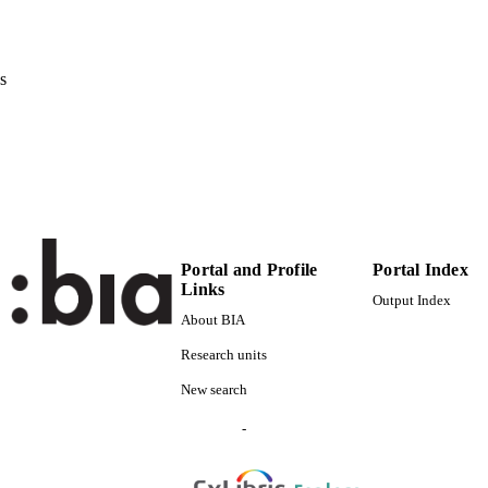
(EURAC)24816157
TIFIERS
991006272397201241
Institute for Applied Linguistics​
s
C UNIT
Italian
NGUAGE
Book chapter
E TYPE
Scientific
 FIELDS
Chiocchetti E, Ralli N
STRING
Portal and Profile
Portal Index
Links
Ioriatti Ferrari E
DITORS
Output Index
About BIA
Research units
New search
-