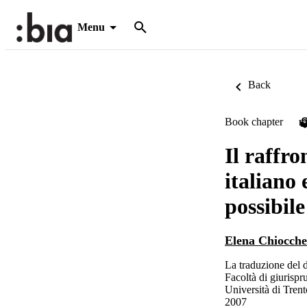
Menu
Back
Book chapter
P
Il raffro
italiano
possibil
Elena Chiocche
La traduzione del d
Facoltà di giurisp
Università di Trent
2007