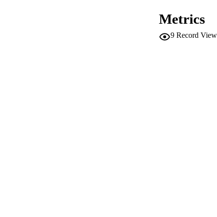
IDEN
Metrics
9
Record View
ACADEMI
LA
RESOURC
LOCAL
AUTHOR NAMES 
BOOK E