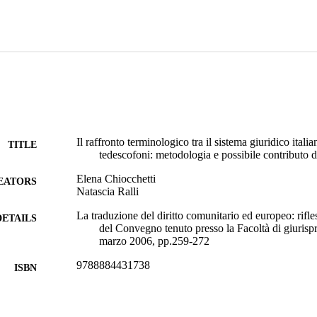
Il raffronto terminologico tra il sistema giuridico itali
TITLE
tedescofoni: metodologia e possibile contributo 
Elena Chiocchetti
EATORS
Natascia Ralli
La traduzione del diritto comunitario ed europeo: rifle
DETAILS
del Convegno tenuto presso la Facoltà di giurisp
marzo 2006, pp.259-272
9788884431738
ISBN
Università di Trento
LISHER
Trento