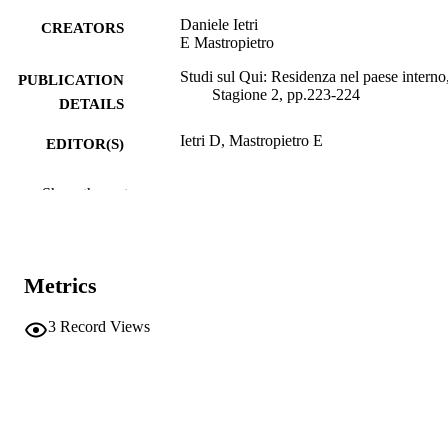
Daniele Ietri
CREATORS
E Mastropietro
Studi sul Qui: Residenza nel paese interno
PUBLICATION
Stagione 2, pp.223-224
DETAILS
Ietri D, Mastropietro E
EDITOR(S)
9788857598468
ISBN
Show the rest
9791222311203
EISBN
Mimesis
PUBLISHER
Milano
Metrics
2
NUMBER OF
3
Record Views
PAGES
9788857598468
IDENTIFIERS
(UNIBZ)71708257
991006774194901241
n.a.