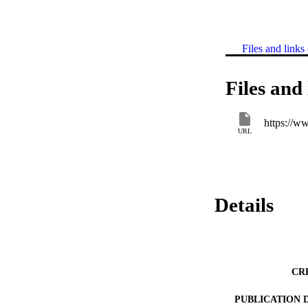
Files and links 
Files and 
https://ww
URL
Details
CR
PUBLICATION 