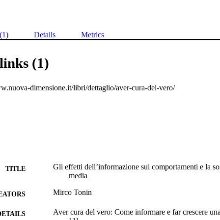
(1)
Details
Metrics
links (1)
w.nuova-dimensione.it/libri/dettaglio/aver-cura-del-vero/
Gli effetti dell’informazione sui comportamenti e la so
TITLE
media
Mirco Tonin
EATORS
Aver cura del vero: Come informare e far crescere una
DETAILS