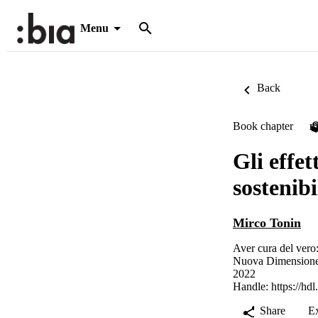
Menu
Back
Book chapter
P
Gli effe
sostenib
Mirco Tonin
Aver cura del vero
Nuova Dimension
2022
Handle:
https://hd
Share
E