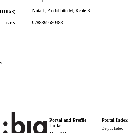
111
Nota L, Andolfatto M, Reale R
ITOR(S)
9788869580383
ISBN
Nuova Dimensione
LISHER
Print
FORMAT
13
 PAGES
s
9788869580383
TIFIERS
(UNIBZ)46149072
991006633798101241
n.a.
OPUS ID
Faculty of Economics and Management
C UNIT
Italian
NGUAGE
Portal and Profile
Portal Index
Links
Book chapter
E TYPE
Output Index