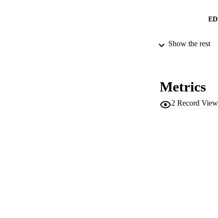
ED
Show the rest
PUB
Metrics
NUMBER OF
2
Record View
IDEN
SC
ACADEMI
LA
RESOURC